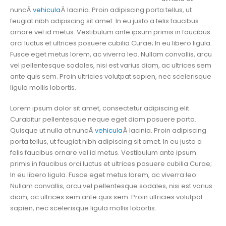
nuncÂ
vehicula
Â lacinia. Proin adipiscing porta tellus, ut
feugiat nibh adipiscing sit amet. In eu justo a felis faucibus
ornare vel id metus. Vestibulum ante ipsum primis in faucibus
orci luctus et ultrices posuere cubilia Curae; In eu libero ligula.
Fusce eget metus lorem, ac viverra leo. Nullam convallis, arcu
vel pellentesque sodales, nisi est varius diam, ac ultrices sem
ante quis sem. Proin ultricies volutpat sapien, nec scelerisque
ligula mollis lobortis.
Lorem ipsum dolor sit amet, consectetur adipiscing elit.
Curabitur pellentesque neque eget diam posuere porta.
Quisque ut nulla at nuncÂ
vehicula
Â lacinia. Proin adipiscing
porta tellus, ut feugiat nibh adipiscing sit amet. In eu justo a
felis faucibus ornare vel id metus. Vestibulum ante ipsum
primis in faucibus orci luctus et ultrices posuere cubilia Curae;
In eu libero ligula. Fusce eget metus lorem, ac viverra leo.
Nullam convallis, arcu vel pellentesque sodales, nisi est varius
diam, ac ultrices sem ante quis sem. Proin ultricies volutpat
sapien, nec scelerisque ligula mollis lobortis.