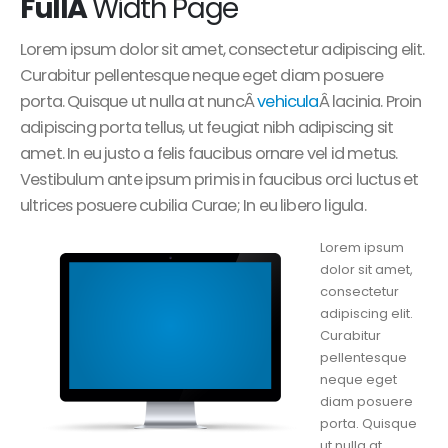
Full
Â
Width Page
Lorem ipsum dolor sit amet, consectetur adipiscing elit.
Curabitur pellentesque neque eget diam posuere
porta. Quisque ut nulla at nuncÂ
vehicula
Â lacinia. Proin
adipiscing porta tellus, ut feugiat nibh adipiscing sit
amet. In eu justo a felis faucibus ornare vel id metus.
Vestibulum ante ipsum primis in faucibus orci luctus et
ultrices posuere cubilia Curae; In eu libero ligula.
Lorem ipsum
dolor sit amet,
consectetur
adipiscing elit.
Curabitur
pellentesque
neque eget
diam posuere
porta. Quisque
ut nulla at