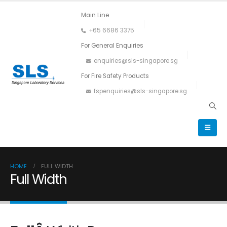
Main Line
+65 6686 3375
For General Enquiries
enquiries@sls-singapore.sg
For Fire Safety Products
fspenquiries@sls-singapore.sg
HOME
FULL WIDTH
Full Width