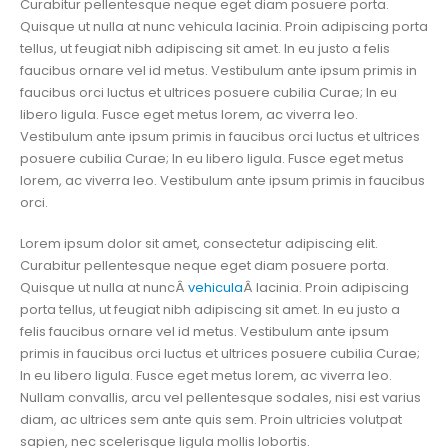
Curabitur pellentesque neque eget diam posuere porta.
Quisque ut nulla at nunc vehicula lacinia. Proin adipiscing porta
tellus, ut feugiat nibh adipiscing sit amet. In eu justo a felis
faucibus ornare vel id metus. Vestibulum ante ipsum primis in
faucibus orci luctus et ultrices posuere cubilia Curae; In eu
libero ligula. Fusce eget metus lorem, ac viverra leo.
Vestibulum ante ipsum primis in faucibus orci luctus et ultrices
posuere cubilia Curae; In eu libero ligula. Fusce eget metus
lorem, ac viverra leo. Vestibulum ante ipsum primis in faucibus
orci.
Lorem ipsum dolor sit amet, consectetur adipiscing elit.
Curabitur pellentesque neque eget diam posuere porta.
Quisque ut nulla at nuncÂ
vehicula
Â lacinia. Proin adipiscing
porta tellus, ut feugiat nibh adipiscing sit amet. In eu justo a
felis faucibus ornare vel id metus. Vestibulum ante ipsum
primis in faucibus orci luctus et ultrices posuere cubilia Curae;
In eu libero ligula. Fusce eget metus lorem, ac viverra leo.
Nullam convallis, arcu vel pellentesque sodales, nisi est varius
diam, ac ultrices sem ante quis sem. Proin ultricies volutpat
sapien, nec scelerisque ligula mollis lobortis.